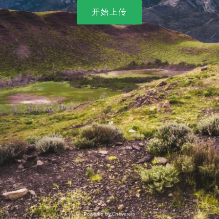
开始上传
Powered by
Chevereto